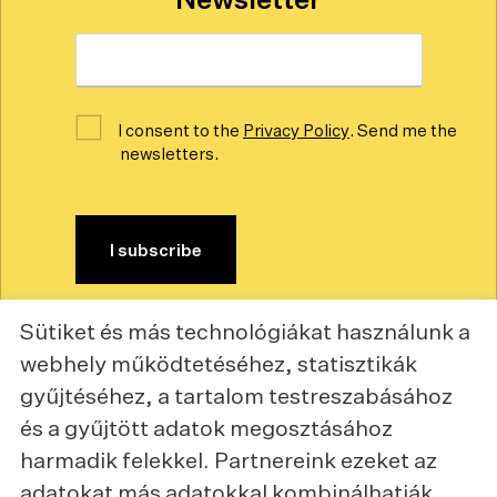
Email
*
Consent
I consent to the
Privacy Policy
. Send me the
*
newsletters.
Sütiket és más technológiákat használunk a
webhely működtetéséhez, statisztikák
© 2026 SKILL PROJECT Kft. All Rights
gyűjtéséhez, a tartalom testreszabásához
Reserved.
és a gyűjtött adatok megosztásához
harmadik felekkel. Partnereink ezeket az
Piqniq
adatokat más adatokkal kombinálhatják.