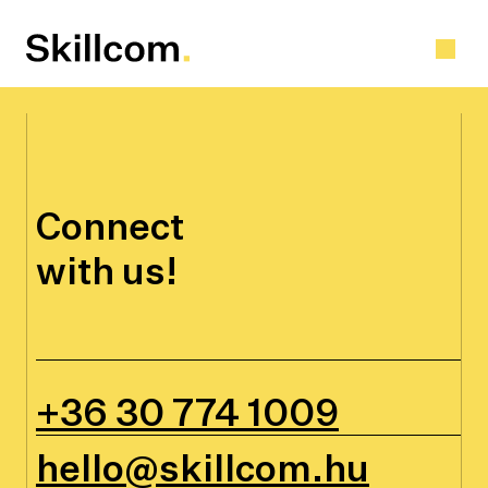
Skip
to
content
Connect
with us!
+36 30 774 1009
hello@skillcom.hu