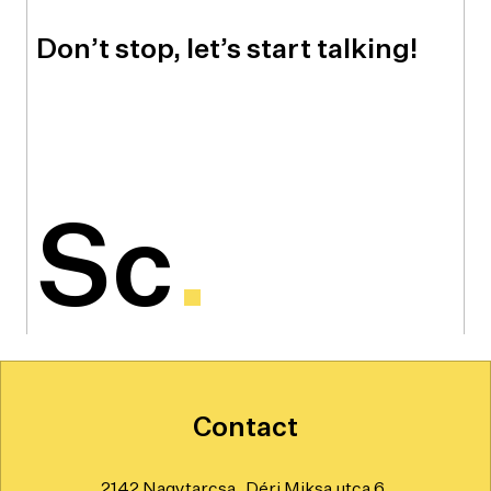
Don’t stop, let’s start talking!
Sc
.
Contact
2142 Nagytarcsa, Déri Miksa utca 6.