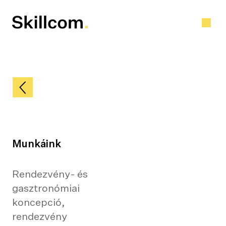
Skip
to
content
Munkáink
Rendezvény- és
gasztronómiai
koncepció,
rendezvény