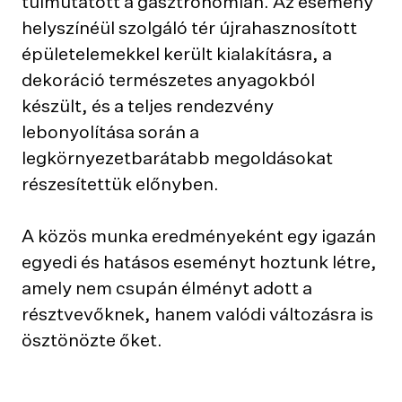
túlmutatott a gasztronómián. Az esemény
helyszínéül szolgáló tér újrahasznosított
épületelemekkel került kialakításra, a
dekoráció természetes anyagokból
készült, és a teljes rendezvény
lebonyolítása során a
legkörnyezetbarátabb megoldásokat
részesítettük előnyben.
A közös munka eredményeként egy igazán
egyedi és hatásos eseményt hoztunk létre,
amely nem csupán élményt adott a
résztvevőknek, hanem valódi változásra is
ösztönözte őket.