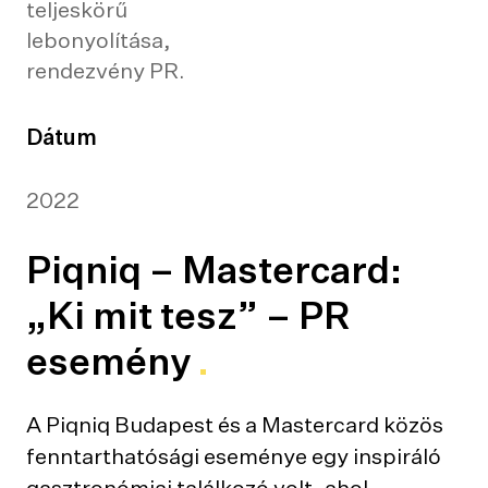
teljeskörű
lebonyolítása,
rendezvény PR.
Dátum
2022
Piqniq – Mastercard:
„Ki mit tesz” – PR
esemény
A Piqniq Budapest és a Mastercard közös
fenntarthatósági eseménye egy inspiráló
gasztronómiai találkozó volt, ahol