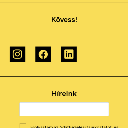
Kövess!
Híreink
Email
*
Consent
Elolvastam az
Adatkezelési tájékoztatót
, és